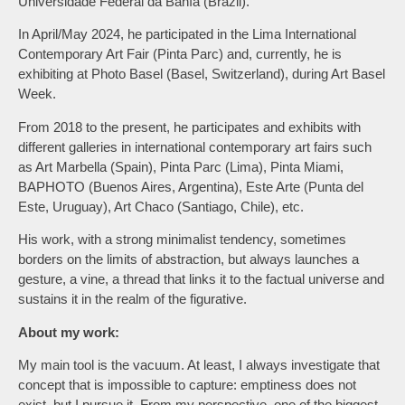
Universidade Federal da Bahía (Brazil).
In April/May 2024, he participated in the Lima International
Contemporary Art Fair (Pinta Parc) and, currently, he is
exhibiting at Photo Basel (Basel, Switzerland), during Art Basel
Week.
From 2018 to the present, he participates and exhibits with
different galleries in international contemporary art fairs such
as Art Marbella (Spain), Pinta Parc (Lima), Pinta Miami,
BAPHOTO (Buenos Aires, Argentina), Este Arte (Punta del
Este, Uruguay), Art Chaco (Santiago, Chile), etc.
His work, with a strong minimalist tendency, sometimes
borders on the limits of abstraction, but always launches a
gesture, a vine, a thread that links it to the factual universe and
sustains it in the realm of the figurative.
About my work:
My main tool is the vacuum. At least, I always investigate that
concept that is impossible to capture: emptiness does not
exist, but I pursue it. From my perspective, one of the biggest